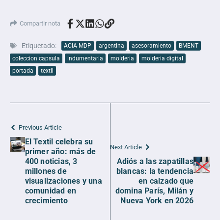
Compartir nota
Etiquetado:
ACIA MDP
argentina
asesoramiento
BMENT
coleccion capsula
indumentaria
molderia
molderia digital
portada
textil
Previous Article
El Textil celebra su
Next Article
primer año: más de
400 noticias, 3
Adiós a las zapatillas
millones de
blancas: la tendencia
visualizaciones y una
en calzado que
comunidad en
domina París, Milán y
crecimiento
Nueva York en 2026