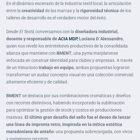
En el dinámico escenario de la industria textil local, la articulación
entre la
creatividad
de las marcas y la
rigurosidad técnica
de los
talleres de desarrollo es el verdadero motor del éxito.
Desde
El Textil
, conversamos con la
diseñadora industrial,
docente y responsable de
ACIA MDP
, Luciana D´Alessandro
,
quien nos reveló los entretelones productivos de la consolidada
alianza que mantiene con
BMENT
, una pyme marplatense
enfocada en construir identidad para clubes y empresas. A través
de un minucioso
trabajo en equipo
, ambas propuestas lograron
transformar un audaz concepto visual en una colección comercial
altamente eficiente y de calidad.
BMENT
se destaca por sus combinaciones cromáticas y diseños
con recortes distintivos, habiendo incorporado la sublimación
para optimizar la gestión de stock y costos en producciones
masivas.
El último gran desafío del sello fue el deseo de lanzar
una línea de impronta retro, inspirada en la mítica estética
maradoniana de antaño
: una propuesta sobrecargada, con vivos
y numerosos recortes.