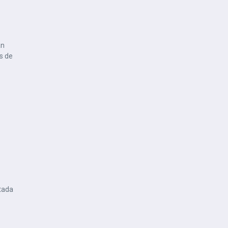
an
s de
ntada