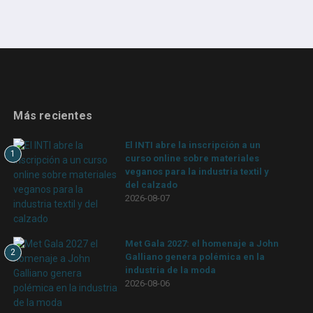
Más recientes
El INTI abre la inscripción a un
1
curso online sobre materiales
veganos para la industria textil y
del calzado
2026-08-07
Met Gala 2027: el homenaje a John
2
Galliano genera polémica en la
industria de la moda
2026-08-06