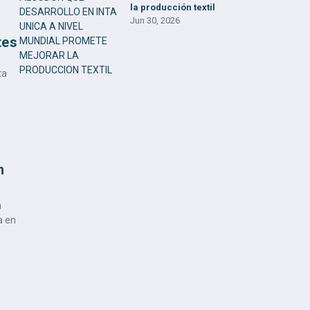
la producción textil
Jun 30, 2026
tes
ta
n
n
a en