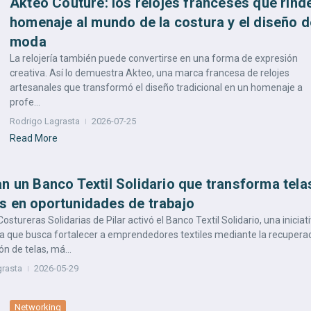
Akteo Couture: los relojes franceses que rind
homenaje al mundo de la costura y el diseño d
moda
La relojería también puede convertirse en una forma de expresión
creativa. Así lo demuestra Akteo, una marca francesa de relojes
artesanales que transformó el diseño tradicional en un homenaje a
profe...
Rodrigo Lagrasta
2026-07-25
Read More
n un Banco Textil Solidario que transforma tela
s en oportunidades de trabajo
ostureras Solidarias de Pilar activó el Banco Textil Solidario, una iniciat
a que busca fortalecer a emprendedores textiles mediante la recupera
ón de telas, má...
grasta
2026-05-29
Networking