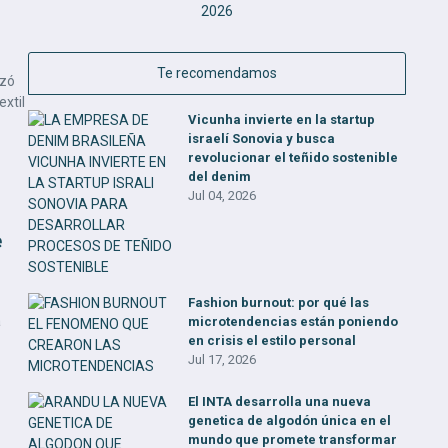
Te recomendamos
izó
extil
Vicunha invierte en la startup
israelí Sonovia y busca
revolucionar el teñido sostenible
del denim
Jul 04, 2026
e
Fashion burnout: por qué las
a
microtendencias están poniendo
en crisis el estilo personal
Jul 17, 2026
El INTA desarrolla una nueva
genetica de algodón única en el
mundo que promete transformar