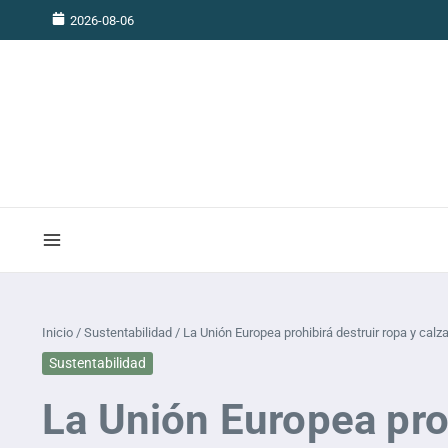
Saltar al contenido
2026-08-06
Inicio
/
Sustentabilidad
/
La Unión Europea prohibirá destruir ropa y calz
Sustentabilidad
La Unión Europea proh