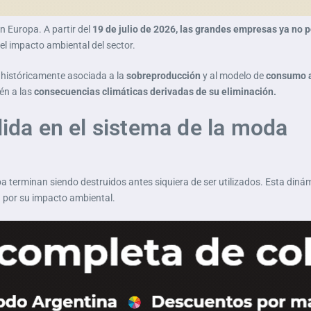
n Europa. A partir del
19 de julio de 2026, las grandes empresas ya no p
el impacto ambiental del sector.
 históricamente asociada a la
sobreproducción
y al modelo de
consumo 
én a las
consecuencias climáticas derivadas de su eliminación.
dida en el sistema de la moda
a terminan siendo destruidos antes siquiera de ser utilizados. Esta diná
 por su impacto ambiental.