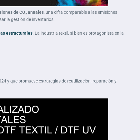
isiones de CO₂ anuales
, una cifra comparable a las emisiones
ar la gestión de inventarios.
das estructurales
. La industria textil, si bien es protagonista en la
024 y que promueve estrategias de reutilización, reparación y