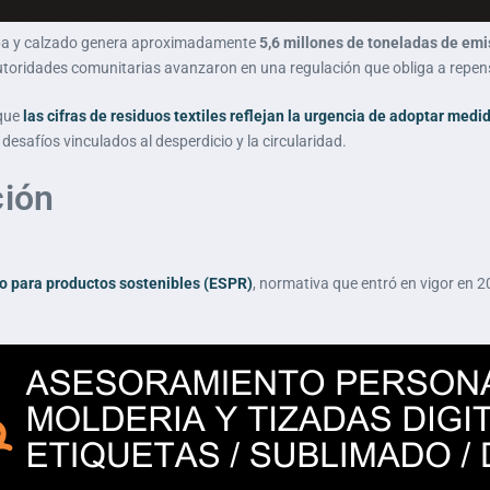
ropa y calzado genera aproximadamente
5,6 millones de toneladas de em
utoridades comunitarias avanzaron en una regulación que obliga a repens
 que
las cifras de residuos textiles reflejan la urgencia de adoptar medi
desafíos vinculados al desperdicio y la circularidad.
ción
o para productos sostenibles (ESPR)
, normativa que entró en vigor en 2