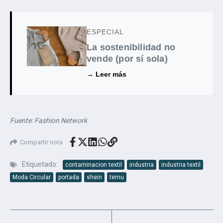
ESPECIAL
La sostenibilidad no
vende (por sí sola)
→ Leer más
Fuente: Fashion Network
Compartir nota
Etiquetado:
contaminacion textil
industria
industria textil
Moda Circular
portada
shein
temu