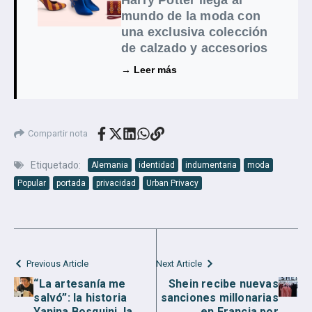
mundo de la moda con
una exclusiva colección
de calzado y accesorios
→ Leer más
Compartir nota
Etiquetado:
Alemania
identidad
indumentaria
moda
Popular
portada
privacidad
Urban Privacy
Previous Article
Next Article
“La artesanía me
Shein recibe nuevas
salvó”: la historia
sanciones millonarias
Yanina Bosquini, la
en Francia por