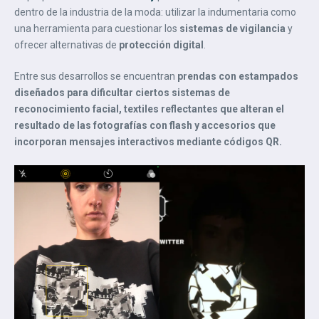
dentro de la industria de la moda: utilizar la indumentaria como
una herramienta para cuestionar los
sistemas de vigilancia
y
ofrecer alternativas de
protección digital
.
Entre sus desarrollos se encuentran
prendas con estampados
diseñados para dificultar ciertos sistemas de
reconocimiento facial, textiles reflectantes que alteran el
resultado de las fotografías con flash y accesorios que
incorporan mensajes interactivos mediante códigos QR.