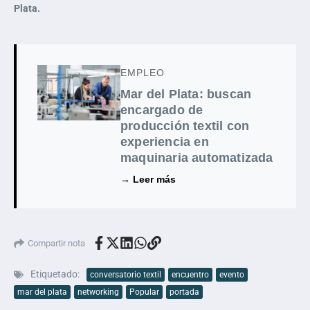
Plata.
EMPLEO
Mar del Plata: buscan
encargado de
producción textil con
experiencia en
maquinaria automatizada
→ Leer más
Compartir nota
Etiquetado:
conversatorio textil
encuentro
evento
mar del plata
networking
Popular
portada