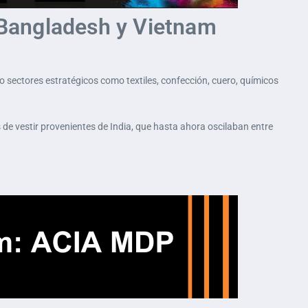
a Bangladesh y Vietnam
do sectores estratégicos como textiles, confección, cuero, químicos
 de vestir provenientes de India, que hasta ahora oscilaban entre