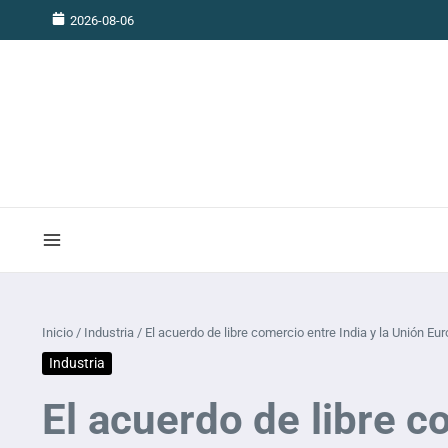
Saltar al contenido
2026-08-06
Inicio
/
Industria
/
El acuerdo de libre comercio entre India y la Unión Eur
Industria
El acuerdo de libre c