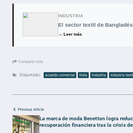
INDUSTRIA
El sector textil de Bangladés
→ Leer más
Compartir nota
Etiquetado:
acuerdo comercial
India
industria
industria texti
Previous Article
La marca de moda Benetton logra reduci
recuperación financiera tras la crisis d