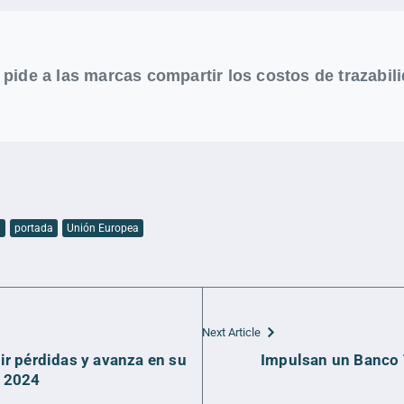
 pide a las marcas compartir los costos de trazabili
l
portada
Unión Europea
Next Article
r pérdidas y avanza en su
Impulsan un Banco T
e 2024