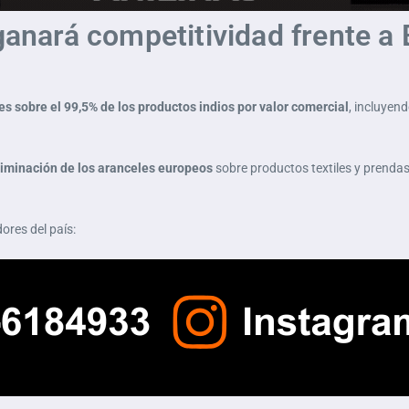
 ganará competitividad frente 
es sobre el 99,5% de los productos indios por valor comercial
, incluyen
liminación de los aranceles europeos
sobre productos textiles y prendas
res del país: