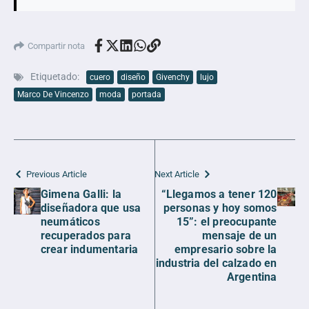
Compartir nota
Etiquetado:
cuero
diseño
Givenchy
lujo
Marco De Vincenzo
moda
portada
Previous Article
Next Article
Gimena Galli: la
“Llegamos a tener 120
diseñadora que usa
personas y hoy somos
neumáticos
15”: el preocupante
recuperados para
mensaje de un
crear indumentaria
empresario sobre la
industria del calzado en
Argentina