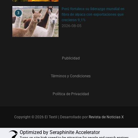
Perú fortalece su liderazgo mundial en
3
fibra de alpaca con exportaciones que
crecieron 9,1%
2026-08-05
Publicidad
Términos y Condiciones
Política de Privacidad
Copyright © 2026 El Textil | Desarrollado por
Revista de Noticias X
Optimized by Seraphinite Accelerator
Turns on site high speed to be attractive for people and search engines.