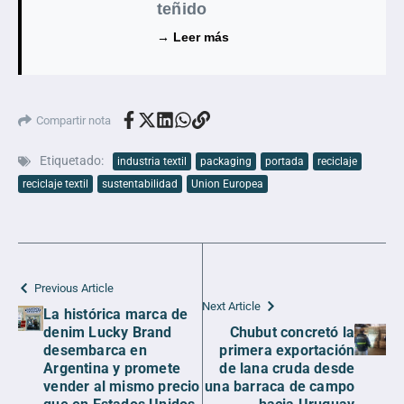
teñido
→ Leer más
Compartir nota
Etiquetado:
industria textil
packaging
portada
reciclaje
reciclaje textil
sustentabilidad
Union Europea
Previous Article
Next Article
La histórica marca de
denim Lucky Brand
Chubut concretó la
desembarca en
primera exportación
Argentina y promete
de lana cruda desde
vender al mismo precio
una barraca de campo