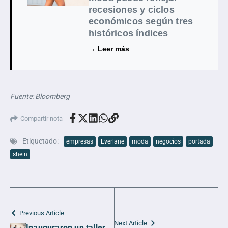
recesiones y ciclos
económicos según tres
históricos índices
→ Leer más
Fuente: Bloomberg
Compartir nota
Etiquetado:
empresas
Everlane
moda
negocios
portada
shein
Previous Article
Next Article
Inauguraron un taller